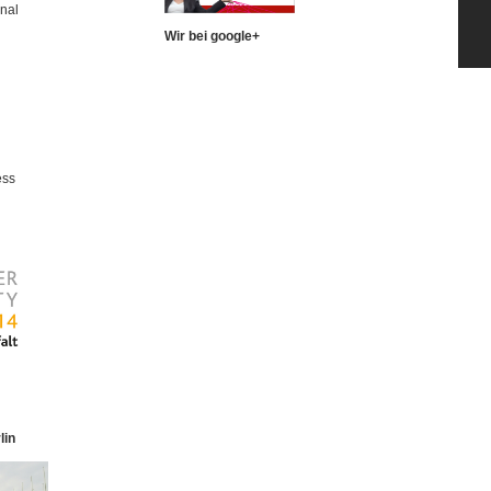
nal
Wir bei google+
ess
lin