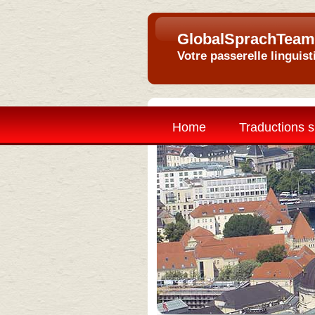
GlobalSprachTeam
Votre passerelle linguist
Home
Traductions s