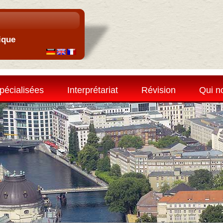
ique
pécialisées
Interprétariat
Révision
Qui n